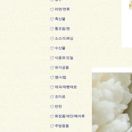
라면/면류
축산물
통조림/캔
소스/드레싱
수산물
식용유/오일
유가공품
잼/시럽
제과/제빵재료
조미료
반찬
화장품/세안/헤어류
주방용품