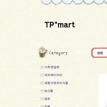
반찬
가루/분말류
과자/베이커리
냉동/간편조리식품
농산물
음료
장류