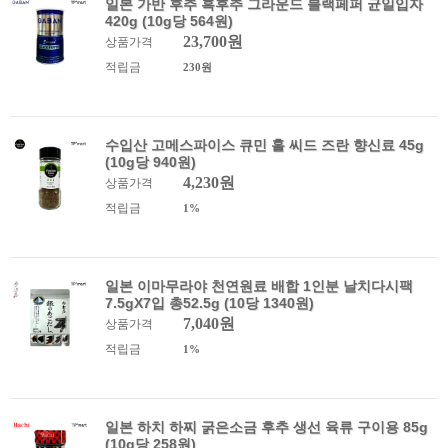
일본 가반 후추 흑후추 그라운드 블랙페퍼 균일입자
420g (10g당 564원)
23,700원
상품가격
적립금
230원
수입산 고메스파이스 큐민 홀 씨드 즈란 향신료 45g
(10g당 940원)
4,230원
상품가격
적립금
1%
일본 이마무라야 천연원료 배합 1인분 날치다시팩
7.5gX7입 총52.5g (10당 1340원)
7,040원
상품가격
적립금
1%
일본 하치 하찌 굵은소금 후추 생선 육류 구이용 85g
(10g당 258원)