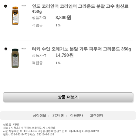
인도 코리안더 코리엔더 그라운드 분말 고수 향신료
450g
8,800원
상품가격
적립금
1%
터키 수입 오레가노 분말 가루 파우더 그라운드 350g
14,790원
상품가격
적립금
1%
상품 더보기
상점정보
PC버젼
이용안내
고객센터
상호명 : 태평
대표 : 지창흠 | 개인정보보호책임자 : 지창흠
사업자등록번호 :130-41-46260 | 통신판매업신고번호 : 제2020-경기부천-4812호
전화 :
032-663-3477
| 팩스 : 032-240-6118