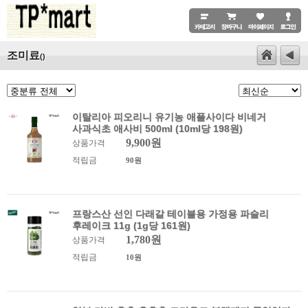
조미료
()
이탈리아 피오리니 유기농 애플사이다 비네거
사과식초 애사비 500ml (10ml당 198원)
9,900원
상품가격
적립금
90원
프랑스산 선인 다래갈 테이블용 가정용 파슬리
후레이크 11g (1g당 161원)
1,780원
상품가격
적립금
10원