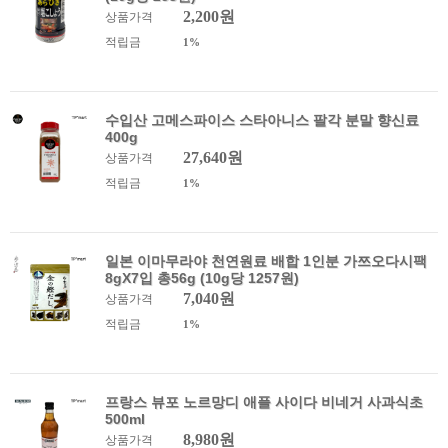
2,200원
상품가격
적립금
1%
수입산 고메스파이스 스타아니스 팔각 분말 향신료
400g
27,640원
상품가격
적립금
1%
일본 이마무라야 천연원료 배합 1인분 가쯔오다시팩
8gX7입 총56g (10g당 1257원)
7,040원
상품가격
적립금
1%
프랑스 뷰포 노르망디 애플 사이다 비네거 사과식초
500ml
8,980원
상품가격