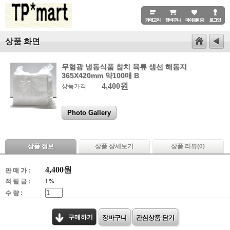
상품 화면
무형광 냉동식품 참치 육류 생선 해동지
365X420mm 약100매 B
4,400원
상품가격
Photo Gallery
상품 정보
상품 상세보기
상품 리뷰(
0
)
4,400
원
판 매 가 :
적 립 금 :
1%
수 량 :
구매하기
장바구니
관심상품 담기