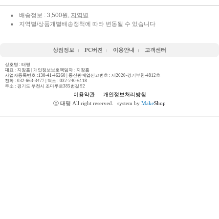
배송정보 : 3,500원,
지역별
지역별/상품개별배송정책에 따라 변동될 수 있습니다
상점정보
PC버젼
이용안내
고객센터
상호명 : 태평
대표 : 지창흠 | 개인정보보호책임자 : 지창흠
사업자등록번호 :130-41-46260 | 통신판매업신고번호 : 제2020-경기부천-4812호
전화 :
032-663-3477
| 팩스 : 032-240-6118
주소 : 경기도 부천시 조마루로385번길 92
이용약관
ㅣ
개인정보처리방침
ⓒ 태평 All right reserved.
system by
Make
Shop