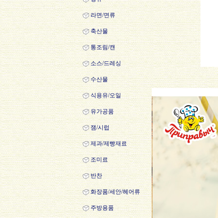
라면/면류
축산물
통조림/캔
소스/드레싱
수산물
식용유/오일
유가공품
잼/시럽
제과/제빵재료
조미료
반찬
화장품/세안/헤어류
주방용품