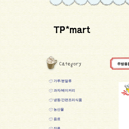
주방용
가루/분말류
과자/베이커리
냉동/간편조리식품
농산물
음료
장류