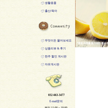
생활용품
출산/육아
무엇이든 물어보세요
상품리뷰 & 후기
한주 할인 게시판
자유게시판
032-663-3477
E-mail문의
평일 11:00 ~ 18:00